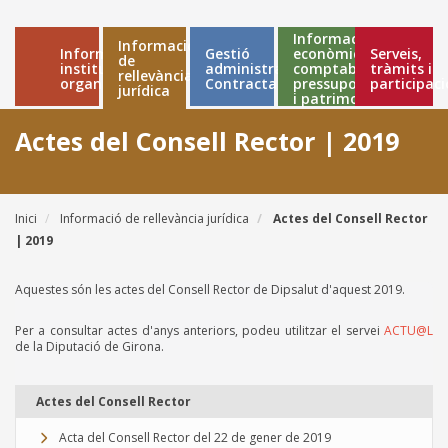
Informació
Informació
Informació
Gestió
econòmica,
Serveis,
Main
de
institucional i
administrativa
comptable,
tràmits i
rellevància
organitzativa
Contractació
pressupostària
participaci
navigation
jurídica
i patrimonial
Actes del Consell Rector | 2019
Inici
Informació de rellevància jurídica
Actes del Consell Rector
Fil
| 2019
d'ariadna
Aquestes són les actes del Consell Rector de Dipsalut d'aquest 2019.
Per a consultar actes d'anys anteriors, podeu utilitzar el servei
ACTU@L
de la Diputació de Girona.
Actes del Consell Rector
Acta del Consell Rector del 22 de gener de 2019