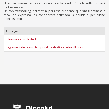
El termini màxim per resoldre i notificar la resolució de la sol·licitud serà
de tres mesos.
Un cop transcorregut el termini per resoldre sense que s’hagi notificat la
resolució expressa, es considerarà estimada la sol·licitud per silenci
administratiu.
Enllaços
Informació i sol·licitud
Reglament de cessió temporal de desfibril·ladors lliures