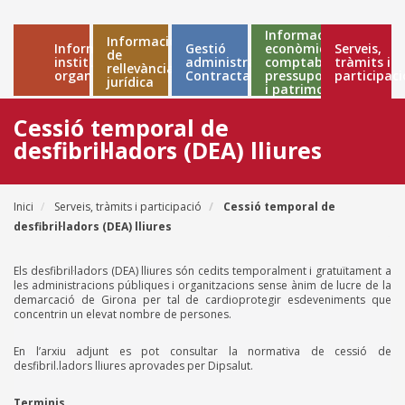
Informació
Informació
Informació
Gestió
econòmica,
Serveis,
Main
de
institucional i
administrativa
comptable,
tràmits i
rellevància
organitzativa
Contractació
pressupostària
participaci
navigation
jurídica
i patrimonial
Cessió temporal de
desfibril·ladors (DEA) lliures
Inici
Serveis, tràmits i participació
Cessió temporal de
Fil
desfibril·ladors (DEA) lliures
d'ariadna
Els desfibril·ladors (DEA) lliures són cedits temporalment i gratuïtament a
les administracions públiques i organitzacions sense ànim de lucre de la
demarcació de Girona per tal de cardioprotegir esdeveniments que
concentrin un elevat nombre de persones.
En l’arxiu adjunt es pot consultar la normativa de cessió de
desfibril.ladors lliures aprovades per Dipsalut.
Terminis