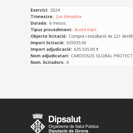
d'ariadna
Exercici
2024
Trimestre
2on trimestre
Durada
6 mesos
Tipus procediment
Acord marc
Objecte licitació
Compra i instal·lació de 221 desf
Import licitació
635035.00
Import adjudicació
635 035.00 €
Nom adjudicatari
CARDIOSOS GLOBAL PROTECT
Num. licitadors
6