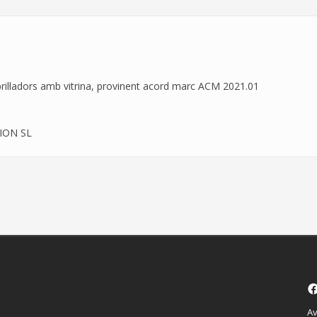
ibril·ladors amb vitrina, provinent acord marc ACM 2021.01
ION SL
Av