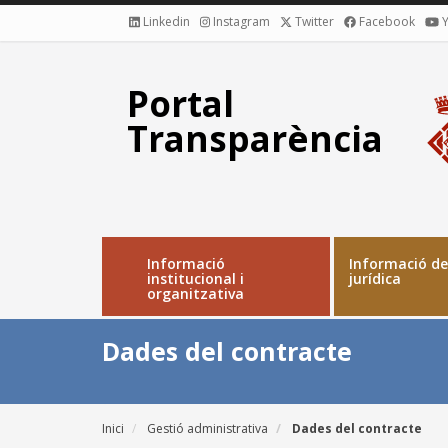
Vés
Linkedin
Instagram
Twitter
Facebook
al
Xarxes
contingut
Socials
Portal
Transparència
Informació
Informació de
Main
institucional i
jurídica
organitzativa
navigation
Dades del contracte
Inici
Gestió administrativa
Dades del contracte
Fil