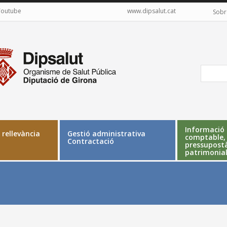
Youtube
www.dipsalut.cat
Sobr
Menú
Me
secundari
se
(Esquerra)
(Dr
Informació
 rellevància
Gestió administrativa
comptable,
Contractació
pressupostà
patrimonia