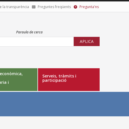
e la transparència
Preguntes freqüents
Pregunta'ns
nú
cundari
eta)
Paraula de cerca
 econòmica,
Serveis, tràmits i
participació
ria i
l