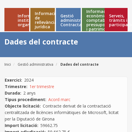
Informació
Informació
Informació
Gestió
econòmica,
Serveis,
Main
de
institucional i
administrativa
comptable,
tràmits i
rellevància
organitzativa
Contractació
pressupostària
participaci
navigation
jurídica
i patrimonial
Dades del contracte
Inici
Gestió administrativa
Dades del contracte
Fil
d'ariadna
Exercici
2024
Trimestre
1er trimestre
Durada
2 anys
Tipus procediment
Acord marc
Objecte licitació
Contracte derivat de la contractació
centralitzada de llicències informàtiques de Microsoft, licitat
per la Diputació de Girona
Import licitació
59662.75
Import adjudicació
59 662.75 €