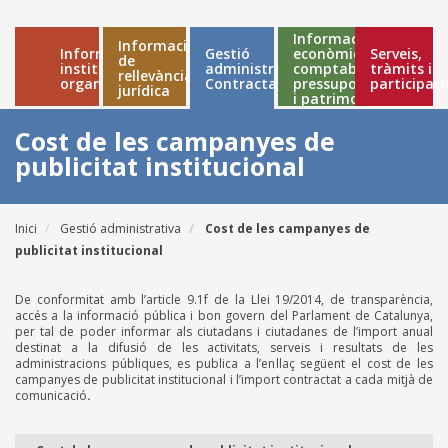
Informació
Informació
Informació
Gestió
econòmica,
Serveis,
Main
de
institucional i
administrativa
comptable,
tràmits i
rellevància
organitzativa
Contractació
pressupostària
participaci
navigation
jurídica
i patrimonial
Cost de les campanyes de
publicitat institucional
Inici
Gestió administrativa
Cost de les campanyes de
Fil
publicitat institucional
d'ariadna
De conformitat amb l’article 9.1f de la Llei 19/2014, de transparència,
accés a la informació pública i bon govern del Parlament de Catalunya,
per tal de poder informar als ciutadans i ciutadanes de l’import anual
destinat a la difusió de les activitats, serveis i resultats de les
administracions públiques, es publica a l’enllaç següent el cost de les
campanyes de publicitat institucional i l’import contractat a cada mitjà de
comunicació
.